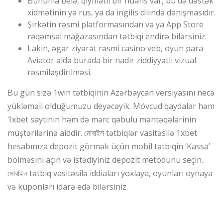
Bununla belə, qiymətli bir nüans var, bu da dəstək
xidmətinin ya rus, ya da ingilis dilində danışmasıdır.
Şirkətin rəsmi platformasından və ya App Store
rəqəmsal mağazasından tətbiqi endirə bilərsiniz.
Lakin, əgər ziyarət rəsmi casino veb, oyun para
Aviator əldə burada bir nadir ziddiyyətli vizual
rəsmiləşdirilməsi.
Bu gün sizə 1win tətbiqinin Azərbaycan versiyasını necə
yükləməli olduğumuzu deyəcəyik. Mövcud qaydalar həm
1xbet saytının həm də mərc qəbulu məntəqələrinin
müştərilərinə aiddir. মোবাইল tətbiqlər vasitəsilə 1xbet
hesabınıza depozit görmək üçün mobil tətbiqin ‘Kassa’
bölməsini açın və istədiyiniz depozit metodunu seçin.
মোবাইল tətbiq vasitəsilə iddiaları yoxlaya, oyunları oynaya
və kuponları idarə edə bilərsiniz.