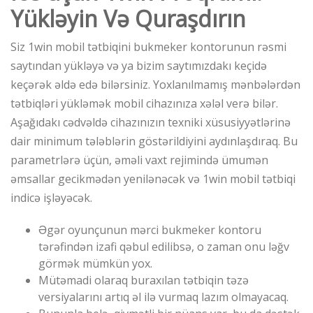
Yükləyin Və Quraşdırın
Siz 1win mobil tətbiqini bukmeker kontorunun rəsmi
saytından yükləyə və ya bizim saytımızdakı keçidə
keçərək əldə edə bilərsiniz. Yoxlanılmamış mənbələrdən
tətbiqləri yükləmək mobil cihazınıza xələl verə bilər.
Aşağıdakı cədvəldə cihazınızın texniki xüsusiyyətlərinə
dair minimum tələblərin göstərildiyini aydınlaşdıraq. Bu
parametrlərə üçün, əməli vaxt rejimində ümumən
əmsallar gecikmədən yenilənəcək və 1win mobil tətbiqi
indicə işləyəcək.
Əgər oyunçunun mərci bukmeker kontoru
tərəfindən izafi qəbul edilibsə, o zaman onu ləğv
görmək mümkün yox.
Mütəmadi olaraq buraxılan tətbiqin təzə
versiyalarını artıq əl ilə vurmaq lazım olmayacaq.