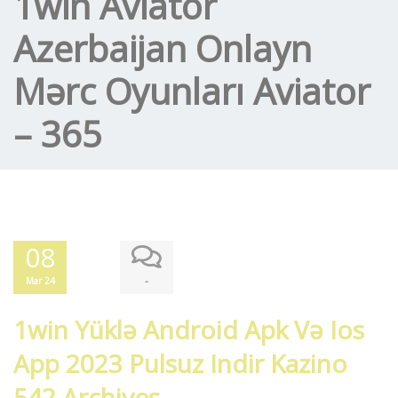
1win Aviator
Azerbaijan Onlayn
Mərc Oyunları Aviator
– 365
08
-
Mar 24
1win Yüklə Android Apk Və Ios
App 2023 Pulsuz Indir Kazino
542 Archives