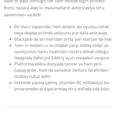
have to pass through the 1win mobile login process.
Bunu nəzərə alaq ki, məlumatların avtorizasiya ötrü
saxlanması vacibdir.
Bir mərc sayəsində 1win aviator-da oyunçu vahid
neçə dəqiqə ərzində uduşunu yüz dəfə artıracaq.
Blackjack-də əsl mərcdən artıq, yan mərclər də mal.
1win-in Aviator-u nə miqdar yaxşı tətbiq etdiyi və
oyunçunun hansı nüansları nəzərə almalı olduğu
haqqında daha çox bildiriş üçün məqaləni oxuyun.
Platforma elliklə dünyada tanınır və həm yeni
başlayanlar, həm də sənətkar bettors tərəfindən
mütləq nüfuz edilir.
Yetkinlik yaşına çatmış istənilən BC istifadəçisi bu
proqramdan pul qazanmaq ötrü istifadə edə bilər.