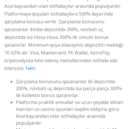
Azərbaycandan olan istifadəçilər arasında populyardır.
Platformaya qoşulan istifadəçilərə 500% dəyərində
qarşılama bonusu verilir. Qarşılama bonusunu
qazananlar ibtidai depozitdə 200%, növbəti üç
depozitdə isə hissə-hissə 300%-lik ümumi bonus
qazanırlar. Minimum qoya biləcəyiniz depozitin məbləği
10 AZN-dir. Visa, Mastercard, FK Wallet, AstroPay,
kriptovalyuta kimi ödəniş metodlarından istifadə edə
bilərsiniz
1win
.
Qarşılama bonusunu qazananlar ilk depozitdə
200%, növbəti üç depozitdə isə parça-parça 300%-
lik kollektiv bonus qazanırlar.
Platforma praktik əmsallar və uzun çeşiddə idman
mərcləri və casino oyunları təqdim etdiyinə görə
Azərbaycandan olan istifadəçilər arasında
populyardır.