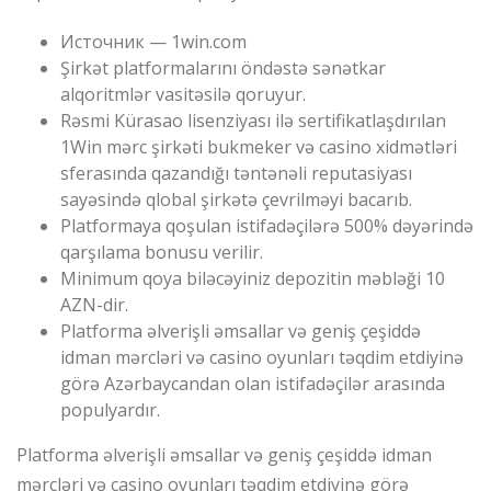
Источник — 1win.com
Şirkət platformalarını öndəstə sənətkar
alqoritmlər vasitəsilə qoruyur.
Rəsmi Kürasao lisenziyası ilə sertifikatlaşdırılan
1Win mərc şirkəti bukmeker və casino xidmətləri
sferasında qazandığı təntənəli reputasiyası
sayəsində qlobal şirkətə çevrilməyi bacarıb.
Platformaya qoşulan istifadəçilərə 500% dəyərində
qarşılama bonusu verilir.
Minimum qoya biləcəyiniz depozitin məbləği 10
AZN-dir.
Platforma əlverişli əmsallar və geniş çeşiddə
idman mərcləri və casino oyunları təqdim etdiyinə
görə Azərbaycandan olan istifadəçilər arasında
populyardır.
Platforma əlverişli əmsallar və geniş çeşiddə idman
mərcləri və casino oyunları təqdim etdiyinə görə