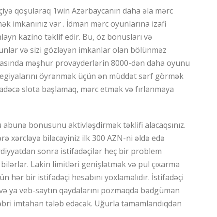
əçiyə qoşularaq 1win Azərbaycanın daha əla mərc
mək imkanınız var . İdman mərc oyunlarına izafi
nlayn kazino təklif edir. Bu, öz bonusları və
yunlar və sizi gözləyən imkanlar olan bölünməz
riyasında məşhur provayderlərin 8000-dən daha oyunu
ategiyalarını öyrənmək üçün ən müddət sərf görmək
 Sadəcə slota başlamaq, mərc etmək və fırlanmaya
rü abunə bonusunu aktivləşdirmək təklifi alacaqsınız.
rə xərcləyə biləcəyiniz ilk 300 AZN-ni əldə edə
ydiyyatdan sonra istifadəçilər heç bir problem
bilərlər. Lakin limitləri genişlətmək və pul çıxarma
 hər bir istifadəçi hesabını yoxlamalıdır. İstifadəçi
a və ya veb-saytın qaydalarını pozmaqda bədgüman
 cəbri imtahan tələb edəcək. Uğurla tamamlandıqdan