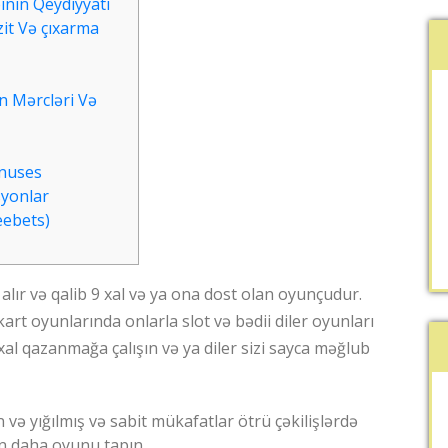
nın Qeydiyyatı
it Və çıxarma
an Mərcləri Və
nuses
yonlar
eebets)
t alır və qalib 9 xal və ya ona dost olan oyunçudur.
rt oyunlarında onlarla slot və bədii diler oyunları
al qazanmağa çalışın və ya diler sizi sayca məğlub
və yığılmış və sabit mükafatlar ötrü çəkilişlərdə
ən daha oyunu tapın.