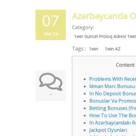
07
Azərbaycanda On
Category:
Mar 24
1win Güncel Proloq Adresi 1win En
Tags :
1win
1win AZ
Content
Problems With Rece
İdman Mərc Bonusu
In No Deposit Bonu
-
Bonuslar Və Promos
Betting Bonuses (fr
How To Use The Bo
In Azərbaycandakı R
Jackpot Oyunları