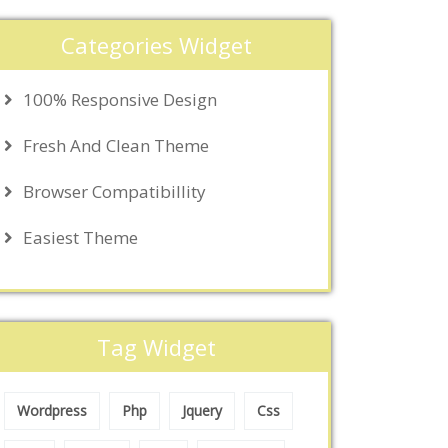
Categories Widget
100% Responsive Design
Fresh And Clean Theme
Browser Compatibillity
Easiest Theme
Tag Widget
Wordpress
Php
Jquery
Css