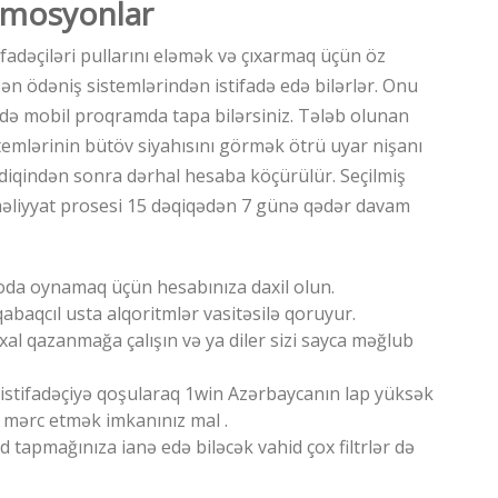
omosyonlar
fadəçiləri pullarını eləmək və çıxarmaq üçün öz
ən ödəniş sistemlərindən istifadə edə bilərlər. Onu
də mobil proqramda tapa bilərsiniz. Tələb olunan
temlərinin bütöv siyahısını görmək ötrü uyar nişanı
sdiqindən sonra dərhal hesaba köçürülür. Seçilmiş
məliyyat prosesi 15 dəqiqədən 7 günə qədər davam
da oynamaq üçün hesabınıza daxil olun.
qabaqcıl usta alqoritmlər vasitəsilə qoruyur.
xal qazanmağa çalışın və ya diler sizi sayca məğlub
istifadəçiyə qoşularaq 1win Azərbaycanın lap yüksək
ə mərc etmək imkanınız mal .
d tapmağınıza ianə edə biləcək vahid çox filtrlər də