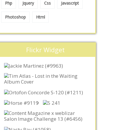
Php
Jquery
Css
Javascript
Photoshop
Html
Flickr Widget