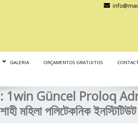
info@mad
GALERIA
ORÇAMENTOS GRATUITOS
CONTAC
s:
1win Güncel Proloq Adr
হী মহিলা পলিটেকনিক ইনস্টিটিউ