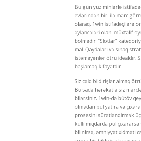
Bu gün yüz minlərlə istifad
evlərindən biri ilə mərc gör
olaraq, 1win istifadəçilərə o
əyləncələri olan, müxtəlif o
bölmədir. “Slotlar” kateqo
mal. Qaydaları və sınaq str
istəməyənlər ötrü idealdır.
başlamaq kifayətdir.
Siz cəld bildirişlər almaq öt
Bu sadə hərəkətlə siz mərclə
bilərsiniz. 1win-də bütöv qe
olmadan pul yatıra və çıxara 
prosesini sürətləndirmək üçün
külli miqdarda pul çıxarars
bilinirsə, əmniyyət xidməti
sonra bir bildiriş alacaqsınız.