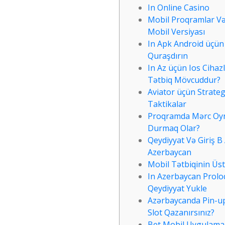
In Online Casino
Mobil Proqramlar Və
Mobil Versiyası
In Apk Android üçün
Quraşdırın
In Az üçün Ios Cihaz
Tətbiq Mövcuddur?
Aviator üçün Strateg
Taktikalar
Proqramda Mərc Oy
Durmaq Olar?
Qeydiyyat Və Giriş В
Azerbaycan
Mobil Tətbiqinin Üst
In Azerbaycan Prolo
Qeydiyyat Yukle
Azərbaycanda Pin-up
Slot Qazanırsınız?
Bet Mobil Uygulama