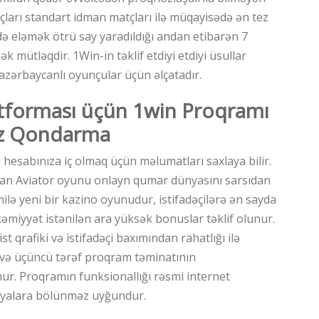
çları standart idman matçları ilə müqayisədə ən tez
ldə eləmək ötrü say yaradıldığı andan etibarən 7
 mütləqdir. 1Win-in təklif etdiyi etdiyi üsullar
 azərbaycanlı oyunçular üçün əlçatadır.
atforması üçün 1win Proqramı
uz Qondarma
 hesabınıza iç olmaq üçün məlumatları saxlaya bilir.
nan Aviator oyunu onlayn qumar dünyasını sarsıdan
milə yeni bir kazino oyunudur, istifadəçilərə ən sayda
əmiyyət istənilən ara yüksək bonuslar təklif olunur.
t qrafiki və istifadəçi baxımından rahatlığı ilə
və üçüncü tərəf proqram təminatının
mur. Proqramın funksionallığı rəsmi internet
ksiyalara bölünməz uyğundur.