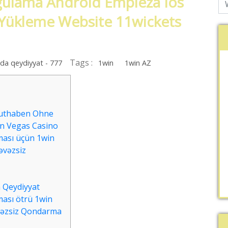
gulama Android Empieza Ios
e Yükleme Website 11wickets
Tags :
da qeydiyyat - 777
1win
1win AZ
guthaben Ohne
an Vegas Casino
ması üçün 1win
əvəzsiz
 Qeydiyyat
ması ötrü 1win
vəzsiz Qondarma