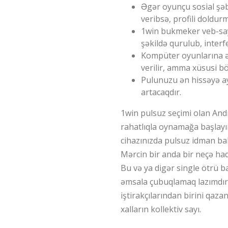
Əgər oyunçu sosial şə
veribsə, profili doldu
1win bukmeker veb-say
şəkildə qurulub, interf
Kompüter oyunlarına ə
verilir, amma xüsusi bö
Pulunuzu ən hissəyə ay
artacaqdır.
1win pulsuz seçimi olan And
rahatlıqla oynamağa başlayın
cihazınızda pulsuz idman ba
Mərcin bir anda bir neçə ha
Bu və ya digər single ötrü 
əmsala çubuqlamaq lazımdır
iştirakçılarından birini qa
xalların kollektiv sayı.