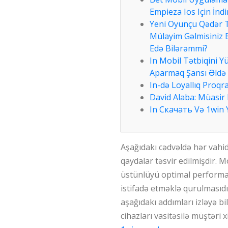
Empieza Ios Için İn
Yeni Oyunçu Qədər 
Mülayim Gəlmisiniz 
Edə Bilərəmmi?
In Mobil Tətbiqini Y
Aparmaq Şansı Əldə 
In-də Loyallıq Proqr
David Alaba: Müasir
In Скачать Və 1win 
Aşağıdakı cədvəldə hər vahi
qaydalar təsvir edilmişdir. M
üstünlüyü optimal performa
istifadə etməklə qurulmasıdı
aşağıdakı addımları izləyə bil
cihazları vasitəsilə müştəri 