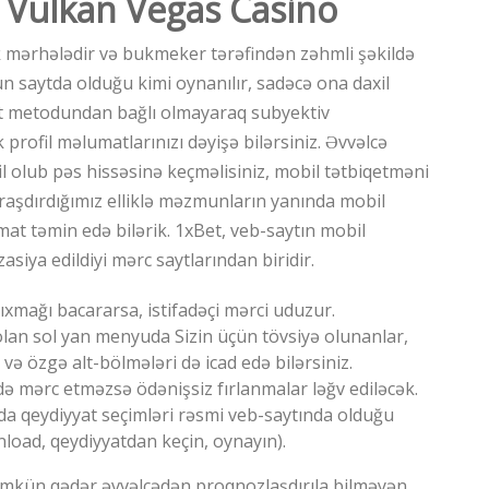
 Vulkan Vegas Casino
k mərhələdir və bukmeker tərəfindən zəhmli şəkildə
n saytda olduğu kimi oynanılır, sadəcə ona daxil
t metodundan bağlı olmayaraq subyektiv
profil məlumatlarınızı dəyişə bilərsiniz. Əvvəlcə
il olub pəs hissəsinə keçməlisiniz, mobil tətbiqetməni
araşdırdığımız elliklə məzmunların yanında mobil
at təmin edə bilərik. 1xBet, veb-saytın mobil
asiya edildiyi mərc saytlarından biridir.
ıxmağı bacararsa, istifadəçi mərci uduzur.
lan sol yan menyuda Sizin üçün tövsiyə olunanlar,
ə özgə alt-bölmələri də icad edə bilərsiniz.
ndə mərc etməzsə ödənişsiz fırlanmalar ləğv ediləcək.
a qeydiyyat seçimləri rəsmi veb-saytında olduğu
nload, qeydiyyatdan keçin, oynayın).
ümkün qədər əvvəlcədən proqnozlaşdırıla bilməyən