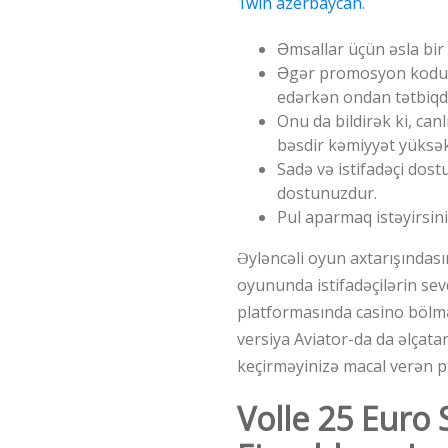
1win azerbaycan
.
Əmsallar üçün əsla bir 
Əgər promosyon kodun
edərkən ondan tətbiqdə 
Onu da bildirək ki, can
bəsdir kəmiyyət yüksək
Sadə və istifadəçi dost
dostunuzdur.
Pul aparmaq istəyirsin
Əyləncəli oyun axtarışındasın
oyununda istifadəçilərin sev
platformasında casino bölm
versiya Aviator-da da əlçata
keçirməyinizə macal verən p
Volle 25 Euro