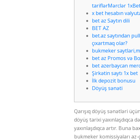
tariflərMərclər 1xBe
x bet hesabın valyut
bet az Saytın dili
BET AZ
bet.az saytından pul
çıxartmaq olar?
bukmeker saytlari,me
bet az Promos və B
bet azerbaycan merc
Şirkətin saytı 1x bet
İlk depozit bonusu
Döyüş sənəti
Qarışıq döyüş sənətləri üçü
döyüş tarixi yaxınlaşdıqca də
yaxınlaşdıqca artır. Buna ba
bukmeker komissiyaları az-