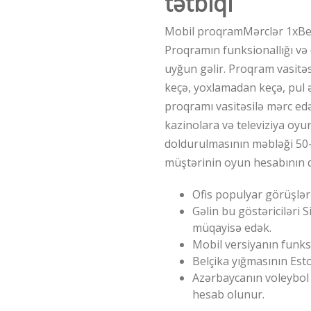
tətbiqi
Mobil proqramMərclər 1xBet 
Proqramın funksionallığı və 
uyğun gəlir. Proqram vasitəs
keçə, yoxlamadan keçə, pul ə
proqramı vasitəsilə mərc ed
kazinolara və televiziya oyu
doldurulmasının məbləği 50-
müştərinin oyun hesabının d
Ofis populyar görüşlərə
Gəlin bu göstəriciləri 
müqayisə edək.
Mobil versiyanın funks
Belçika yığmasının Esto
Azərbaycanın voleybol
hesab olunur.