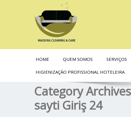
HOME
QUEM SOMOS
SERVIÇOS
HIGIENIZAÇÃO PROFISSIONAL HOTELEIRA
Category Archive
sayti Giriş 24