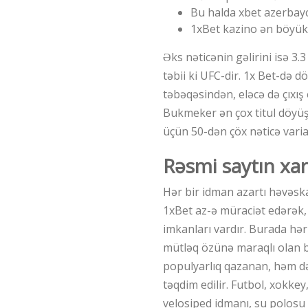
Bu halda xbet azerbay
1xBet kazino ən böyük
Əks nəticənin gəlirini isə 3.
təbii ki UFC-dir. 1x Bet-də d
təbəqəsindən, eləcə də çıxış
Bukmeker ən çox titul döyüş
üçün 50-dən çöx nəticə varia
Rəsmi saytın xa
Hər bir idman azartı həvəsk
1xBet az-ə müraciət edərək
imkanları vardır. Burada hər
mütləq özünə maraqlı olan b
populyarlıq qazanan, həm də
təqdim edilir. Futbol, xokkey
velosiped idmanı, su polosu 