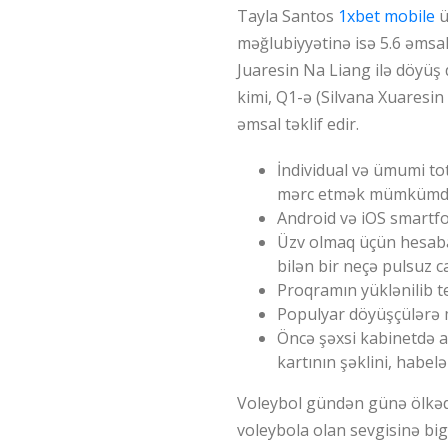
Tayla Santos
1xbet mobile
ü
məğlubiyyətinə isə 5.6 əmsal 
Juaresin Na Liang ilə döyüş
kimi, Q1-ə (Silvana Xuaresin
əmsal təklif edir.
İndividual və ümumi tot
mərc etmək mümkümd
Android və iOS smartfon
Üzv olmaq üçün hesaba p
bilən bir neçə pulsuz c
Proqramın yüklənilib t
Populyar döyüşçülərə m
Öncə şəxsi kabinetdə 
kartının şəklini, habel
Voleybol gündən günə ölkədə 
voleybola olan sevgisinə big