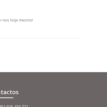
te-nos hoje mesmo!
tactos
+351 925 433 722