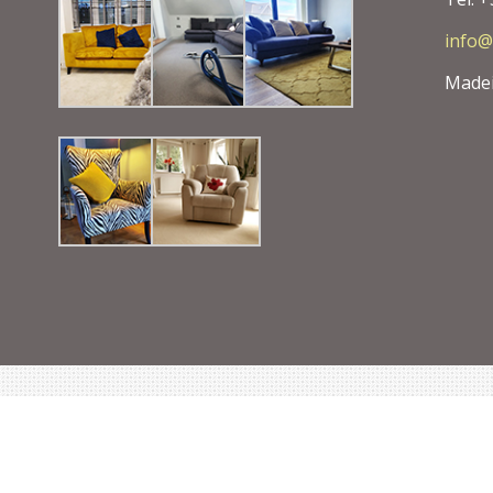
info@
Madei
mos Especialistas na Higienização de Estofados. Todos os direit