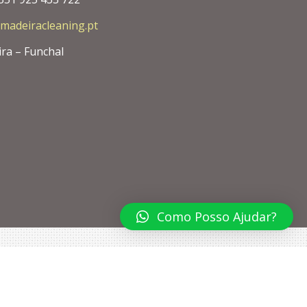
madeiracleaning.pt
ra – Funchal
Como Posso Ajudar?
os deste web site reservados.